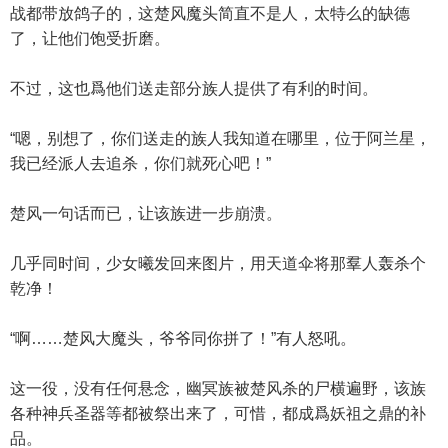
战都带放鸽子的，这楚风魔头简直不是人，太特么的缺德
了，让他们饱受折磨。
不过，这也爲他们送走部分族人提供了有利的时间。
“嗯，别想了，你们送走的族人我知道在哪里，位于阿兰星，
我已经派人去追杀，你们就死心吧！”
楚风一句话而已，让该族进一步崩溃。
几乎同时间，少女曦发回来图片，用天道伞将那羣人轰杀个
乾净！
“啊……楚风大魔头，爷爷同你拼了！”有人怒吼。
这一役，没有任何悬念，幽冥族被楚风杀的尸横遍野，该族
各种神兵圣器等都被祭出来了，可惜，都成爲妖祖之鼎的补
品。