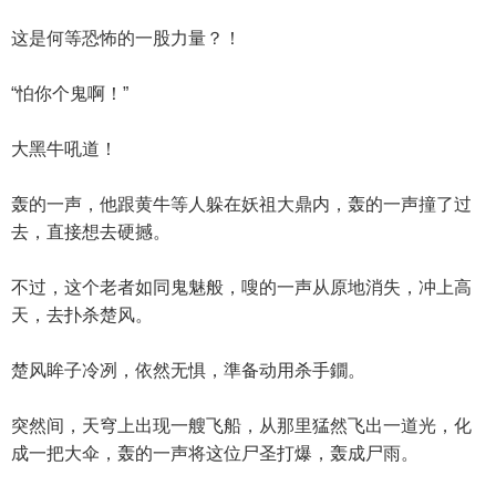
这是何等恐怖的一股力量？！
“怕你个鬼啊！”
大黑牛吼道！
轰的一声，他跟黄牛等人躲在妖祖大鼎内，轰的一声撞了过
去，直接想去硬撼。
不过，这个老者如同鬼魅般，嗖的一声从原地消失，冲上高
天，去扑杀楚风。
楚风眸子冷冽，依然无惧，準备动用杀手鐗。
突然间，天穹上出现一艘飞船，从那里猛然飞出一道光，化
成一把大伞，轰的一声将这位尸圣打爆，轰成尸雨。