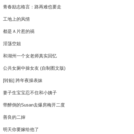
青春励志格言：路再难也要走
工地上的风情
都是Ａ片惹的祸
淫荡空姐
和湖州一个女老师真实回忆
公共女厕中操女友 (自制图文版)
[转贴] 跨年夜操表妹
妻子生宝宝忍不住和小姨子
带醉倒的Susan去爆房梅开二度
善良的二婶
明天你要嫁给他了