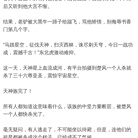
后又听到他大言不惭。
结果，老驴被大黑牛一蹄子给踹飞，骂他矫情，别侮辱书香
门第几个字。
“马踏星空，征伐天神，扫灭西林，诛尽刺天穹，今日一战功
成，震撼千古！”东北虎激动难抑。
这一天，天神星上血流成河，有平台拍摄到楚风一个人杀就
杀了三十六尊亚圣，震惊宇宙星空。
天神族完了！
所有人都知道这意味着什么，该族的中坚力量断层，被楚风
一个人都快杀光了。
毫无疑问，有人逃走了，不可能坐以待毙，但是，连他们的
祖星都被杀成这个样子，已经成不了气候。