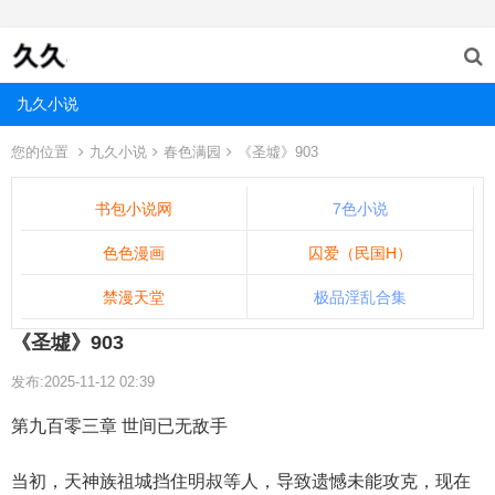
九久小说
您的位置
九久小说
春色满园
《圣墟》903
书包小说网
7色小说
色色漫画
囚爱（民国H）
禁漫天堂
极品淫乱合集
《圣墟》903
发布:2025-11-12 02:39
第九百零三章 世间已无敌手
当初，天神族祖城挡住明叔等人，导致遗憾未能攻克，现在