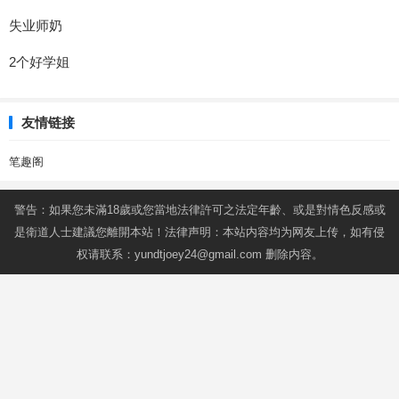
失业师奶
2个好学姐
友情链接
笔趣阁
警告：如果您未滿18歲或您當地法律許可之法定年齡、或是對情色反感或
是衛道人士建議您離開本站！法律声明：本站内容均为网友上传，如有侵
权请联系：
yundtjoey24@gmail.com
删除内容。