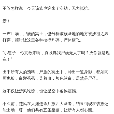
不管怎样说，今天该族也迎来了浩劫，无力抵抗。
轰！
一声巨响，尸族的冥土，也号称该族圣地的地方被妖祖之鼎
打穿，顿时让这里各种棺椁炸碎，尸体横飞。
“小崽子，你真敢来啊，真以爲我尸族无人了吗？灭你就是现
在！”
出乎所有人的预料，尸族的冥土中，冲出一道身影，都如同
厉鬼般，白髮苍苍，染着血，脸色煞白，居然是尸圣。
这不仅让楚风吃惊，也让星空中各族震撼。
不久前，楚风在大渊连杀尸族四大圣者，结果到现在该族还
能出动一尊，他们共有五圣坐镇，让所有人都心颤。