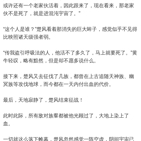
或许还有一个老家伙活着，因此跟来了，现在看来，那老家
伙不是死了，就是进混沌宇宙了。”
“这个人是谁？”楚风看着那消失的巨大眸子，感觉似乎不见得
比映照诸天级强者弱。
“传我盗引呼吸法的人，他活不了多久了，马上就要死了。”黄
牛轻叹，略有黯然，但是却不愿多说什么。
接下来，楚风又去征伐了几族，都曾在上古追随天神族、幽
冥族等攻伐地球，而今都在一天内付出血的代价。
最后，天地寂静了，楚风结束征战！
此时此际，所有敌对族羣都被他光顾过了，大地上染上了
血。
一切就这么落下帷幕，楚风忽然感觉一阵空虚，阴间宇宙已