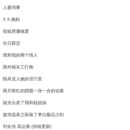
人妻同事
X X 姨妈
契姐慧珊做爱
生日群交
我和我的两个情人
跟外籍女工打炮
阳具送入她的淫穴里
两片暗红的阴唇一张一合的动着
姐夫出差了我和姐姐搞
趁泡温泉之际操了单位极品少妇
列女传 高达着 (持续更新)