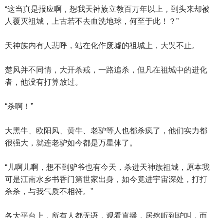
“这当真是报应啊，想我天神族立教百万年以上，到头来却被
人覆灭祖城，上古若不去血洗地球，何至于此！？”
天神族内有人悲呼，站在化作废墟的祖城上，大哭不止。
楚风并不同情，大开杀戒，一路追杀，但凡在祖城中的进化
者，他没有打算放过。
“杀啊！”
大黑牛、欧阳风、黄牛、老驴等人也都杀疯了，他们实力都
很强大，就连老驴如今都是万星体了。
“儿啊儿啊，想不到驴爷也有今天，杀进天神族祖城，原本我
可是江南水乡书香门第世家出身，如今竟进宇宙深处，打打
杀杀，与我气质不相符。”
各大平台上，所有人都无语，观看直播，居然听到驴叫，而