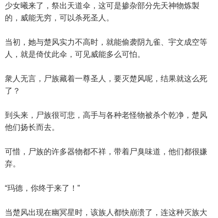
少女曦来了，祭出天道伞，这可是掺杂部分先天神物炼製
的，威能无穷，可以杀死圣人。
当初，她与楚风实力不高时，就能偷袭阴九雀、宇文成空等
人，就是倚仗此伞，可见威能多么可怕。
衆人无言，尸族藏着一尊圣人，要灭楚风呢，结果就这么死
了？
到头来，尸族很可悲，高手与各种老怪物被杀个乾净，楚风
他们扬长而去。
可惜，尸族的许多器物都不祥，带着尸臭味道，他们都很嫌
弃。
“玛德，你终于来了！”
当楚风出现在幽冥星时，该族人都快崩溃了，连这种灭族大