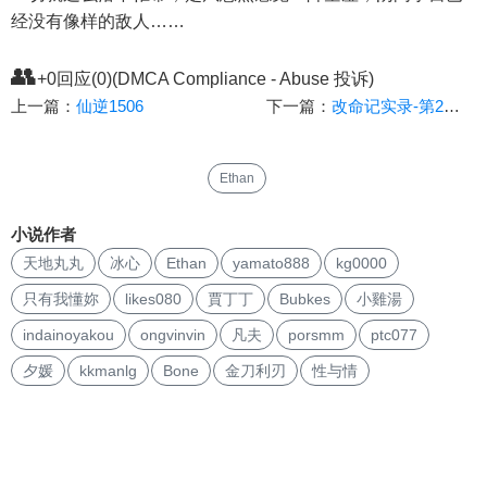
经没有像样的敌人……
👥
+0回应(0)(DMCA Compliance - Abuse 投诉)
上一篇：
仙逆1506
下一篇：
改命记实录-第2章最惨高考
Ethan
小说作者
天地丸丸
冰心
Ethan
yamato888
kg0000
只有我懂妳
likes080
賈丁丁
Bubkes
小雞湯
indainoyakou
ongvinvin
凡夫
porsmm
ptc077
夕媛
kkmanlg
Bone
金刀利刃
性与情