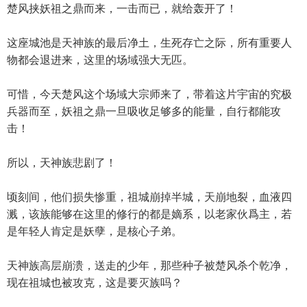
楚风挟妖祖之鼎而来，一击而已，就给轰开了！
这座城池是天神族的最后净土，生死存亡之际，所有重要人
物都会退进来，这里的场域强大无匹。
可惜，今天楚风这个场域大宗师来了，带着这片宇宙的究极
兵器而至，妖祖之鼎一旦吸收足够多的能量，自行都能攻
击！
所以，天神族悲剧了！
顷刻间，他们损失惨重，祖城崩掉半城，天崩地裂，血液四
溅，该族能够在这里的修行的都是嫡系，以老家伙爲主，若
是年轻人肯定是妖孽，是核心子弟。
天神族高层崩溃，送走的少年，那些种子被楚风杀个乾净，
现在祖城也被攻克，这是要灭族吗？