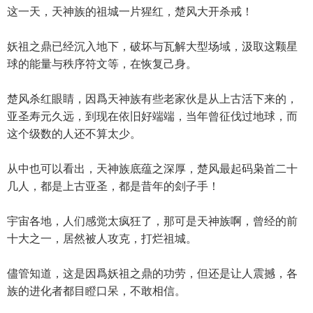
这一天，天神族的祖城一片猩红，楚风大开杀戒！
妖祖之鼎已经沉入地下，破坏与瓦解大型场域，汲取这颗星
球的能量与秩序符文等，在恢复己身。
楚风杀红眼睛，因爲天神族有些老家伙是从上古活下来的，
亚圣寿元久远，到现在依旧好端端，当年曾征伐过地球，而
这个级数的人还不算太少。
从中也可以看出，天神族底蕴之深厚，楚风最起码枭首二十
几人，都是上古亚圣，都是昔年的刽子手！
宇宙各地，人们感觉太疯狂了，那可是天神族啊，曾经的前
十大之一，居然被人攻克，打烂祖城。
儘管知道，这是因爲妖祖之鼎的功劳，但还是让人震撼，各
族的进化者都目瞪口呆，不敢相信。