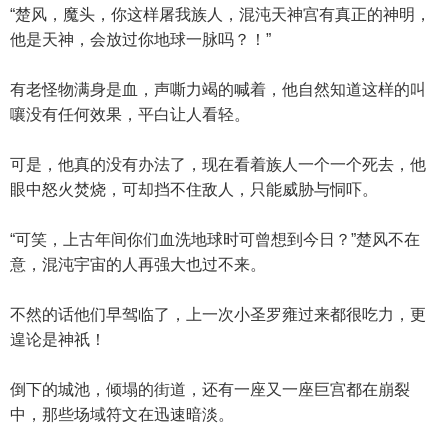
“楚风，魔头，你这样屠我族人，混沌天神宫有真正的神明，
他是天神，会放过你地球一脉吗？！”
有老怪物满身是血，声嘶力竭的喊着，他自然知道这样的叫
嚷没有任何效果，平白让人看轻。
可是，他真的没有办法了，现在看着族人一个一个死去，他
眼中怒火焚烧，可却挡不住敌人，只能威胁与恫吓。
“可笑，上古年间你们血洗地球时可曾想到今日？”楚风不在
意，混沌宇宙的人再强大也过不来。
不然的话他们早驾临了，上一次小圣罗雍过来都很吃力，更
遑论是神祇！
倒下的城池，倾塌的街道，还有一座又一座巨宫都在崩裂
中，那些场域符文在迅速暗淡。