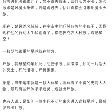
各族进化者都眼红了，恨不得去截杀，奈何实力不济，怎么
敢跟楚风魔头争锋，若是跑过去，估计直接会引来那魔头灭
族。
现在，楚风兇名赫赫，在宇宙中能吓哭各族的小孩子，因爲
现在他的行动太生猛霸道了，接连攻克强大种族，震撼星
空！
一颗阴气很重的星球就在前方。
尸族，其母星终年如此，阴云惨淡，灰濛濛，如同一片浩大
的冥土，死气瀰漫，尸骨累累。
据悉，当年这本就是一颗大葬星，埋葬着了不得的史前大人
物，最后有些尸体渐渐通灵，造就出尸族。
也有人说，是阳间一位半死不活的来客进入这颗星球，最后
发展出尸族。