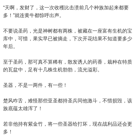
“天啊，发财了，这一次收穫比击溃前几个种族加起来都要
多！”就连黄牛都惊呼出声。
不要说圣药，光是神树都有两株，被藏在一座富有生机的宝
库中，可惜，果实早已被摘走，下次开花结果不知道要多少
年后。
至于圣药，那可真不算稀有，散发诱人的药香，栽种在特质
的瓦盆中，足有十几株生机勃勃，流光溢彩。
圣器，不是一两件，有一些！
楚风咋舌，难怪那些亚圣都持圣兵同他激斗，不惜损毁，该
族底蕴太雄浑了！
若非他持有紫金竹，将一些圣器给打坏，现在战利品还会更
多！