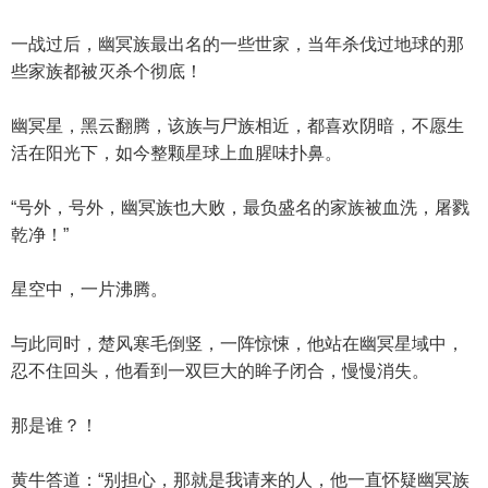
一战过后，幽冥族最出名的一些世家，当年杀伐过地球的那
些家族都被灭杀个彻底！
幽冥星，黑云翻腾，该族与尸族相近，都喜欢阴暗，不愿生
活在阳光下，如今整颗星球上血腥味扑鼻。
“号外，号外，幽冥族也大败，最负盛名的家族被血洗，屠戮
乾净！”
星空中，一片沸腾。
与此同时，楚风寒毛倒竖，一阵惊悚，他站在幽冥星域中，
忍不住回头，他看到一双巨大的眸子闭合，慢慢消失。
那是谁？！
黄牛答道：“别担心，那就是我请来的人，他一直怀疑幽冥族