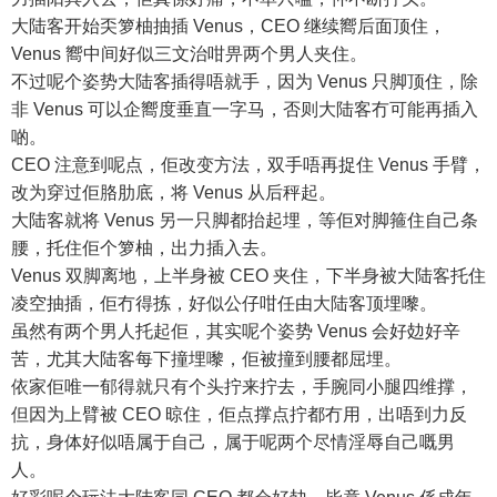
大陆客开始奀箩柚抽插 Venus，CEO 继续嚮后面顶住，
Venus 嚮中间好似三文治咁畀两个男人夹住。
不过呢个姿势大陆客插得唔就手，因为 Venus 只脚顶住，除
非 Venus 可以企嚮度垂直一字马，否则大陆客冇可能再插入
啲。
CEO 注意到呢点，佢改变方法，双手唔再捉住 Venus 手臂，
改为穿过佢胳肋底，将 Venus 从后秤起。
大陆客就将 Venus 另一只脚都抬起埋，等佢对脚箍住自己条
腰，托住佢个箩柚，出力插入去。
Venus 双脚离地，上半身被 CEO 夹住，下半身被大陆客托住
凌空抽插，佢冇得拣，好似公仔咁任由大陆客顶埋嚟。
虽然有两个男人托起佢，其实呢个姿势 Venus 会好攰好辛
苦，尤其大陆客每下撞埋嚟，佢被撞到腰都屈埋。
依家佢唯一郁得就只有个头拧来拧去，手腕同小腿四维撑，
但因为上臂被 CEO 晾住，佢点撑点拧都冇用，出唔到力反
抗，身体好似唔属于自己，属于呢两个尽情淫辱自己嘅男
人。