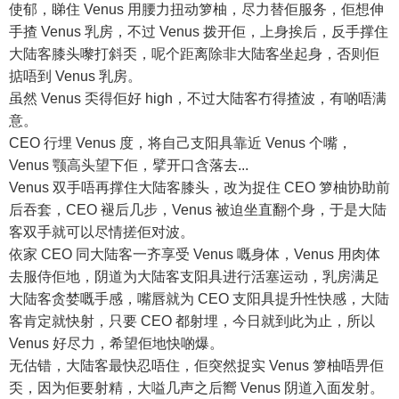
使郁，睇住 Venus 用腰力扭动箩柚，尽力替佢服务，佢想伸
手揸 Venus 乳房，不过 Venus 拨开佢，上身挨后，反手撑住
大陆客膝头嚟打斜奀，呢个距离除非大陆客坐起身，否则佢
掂唔到 Venus 乳房。
虽然 Venus 奀得佢好 high，不过大陆客冇得揸波，有啲唔满
意。
CEO 行埋 Venus 度，将自己支阳具靠近 Venus 个嘴，
Venus 颚高头望下佢，擘开口含落去...
Venus 双手唔再撑住大陆客膝头，改为捉住 CEO 箩柚协助前
后吞套，CEO 褪后几步，Venus 被迫坐直翻个身，于是大陆
客双手就可以尽情搓佢对波。
依家 CEO 同大陆客一齐享受 Venus 嘅身体，Venus 用肉体
去服侍佢地，阴道为大陆客支阳具进行活塞运动，乳房满足
大陆客贪婪嘅手感，嘴唇就为 CEO 支阳具提升性快感，大陆
客肯定就快射，只要 CEO 都射埋，今日就到此为止，所以
Venus 好尽力，希望佢地快啲爆。
无估错，大陆客最快忍唔住，佢突然捉实 Venus 箩柚唔畀佢
奀，因为佢要射精，大嗌几声之后嚮 Venus 阴道入面发射。