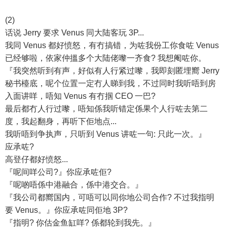
(2)
话说 Jerry 要求 Venus 同大陆客玩 3P...
我同 Venus 都好愤怒，有冇搞错，为咗我份工你食咗 Venus
已经够啦，依家仲搵多个大陆佬嚟一齐食? 我想阉咗你。
『我突然听到有声，好似有人行紧过嚟，我即刻匿埋嚮 Jerry
秘书檯底，呢个位置一定冇人睇到我，不过同时我听唔到房
入面讲咩，唔知 Venus 有冇掴 CEO 一巴?
最后都冇人行过嚟，唔知係我听错定係果个人行咗去第二
度，我起翻身，再听下佢地点...
我听唔到争执声，只听到 Venus 讲咗一句: 只此一次。』
应承咗?
高登仔都好愤怒...
『呢间咩公司?』你应承咗佢?
『呢啲唔係中港融合，係中港交合。』
『我公司都嚮国内，可唔可以同你地公司合作? 不过我指明
要 Venus。』你应承咗同佢地 3P?
『指明? 你估金鱼缸咩? 係都轮到我先。』