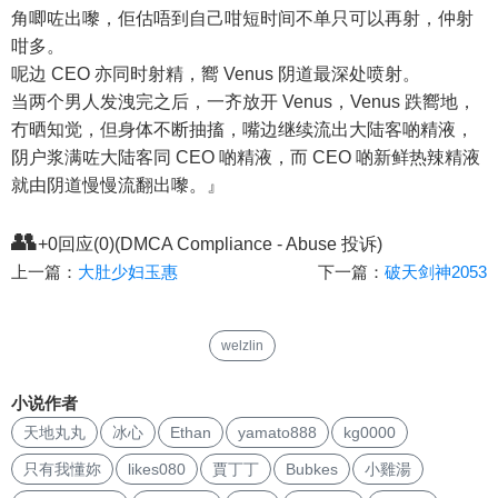
角唧咗出嚟，佢估唔到自己咁短时间不单只可以再射，仲射
咁多。
呢边 CEO 亦同时射精，嚮 Venus 阴道最深处喷射。
当两个男人发洩完之后，一齐放开 Venus，Venus 跌嚮地，
冇晒知觉，但身体不断抽搐，嘴边继续流出大陆客啲精液，
阴户浆满咗大陆客同 CEO 啲精液，而 CEO 啲新鲜热辣精液
就由阴道慢慢流翻出嚟。』
👥
+0回应(0)(DMCA Compliance - Abuse 投诉)
上一篇：
大肚少妇玉惠
下一篇：
破天剑神2053
welzlin
小说作者
天地丸丸
冰心
Ethan
yamato888
kg0000
只有我懂妳
likes080
賈丁丁
Bubkes
小雞湯