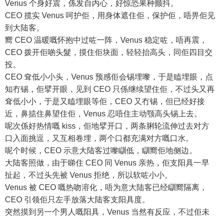
Venus 个身好震，係发自内心，好惊恐果种颤抖。
CEO 揽实 Venus 呵护佢，用身体遮住佢，保护佢，唔畀佢见
到大陆客。
嚮 CEO 温暖嘅怀抱中过咗一阵，Venus 稳定咗，唔再震，
CEO 拨开佢啲头髮，摸住佢块面，轻轻抬高头，同佢四目交
投。
CEO 耷低小小头，Venus 预感佢会锡埋嚟，于是瞌埋眼，点
知冇锡，佢擘开眼，见到 CEO 只係继续望住佢，不过头又再
耷低小小，于是又瞌埋眼等佢，CEO 又冇锡，但已经好接
近，鼻掂住鼻望住佢，Venus 忍唔住主动颚高头锡上去。
呢次係好热情嘅 kiss，佢地擘开口，两条脷轮流伸过去对方
口入面挑逗，又互相卷埋，两个口都充满对方嘅口水。
呢个时候，CEO 示意大陆客过嚟瞓低，瞓嚮佢地侧边。
大陆客照做，由于睇住 CEO 同 Venus 亲热，佢支阳具一早
扯起，不过头先被 Venus 拒绝，所以软咗小小。
Venus 被 CEO 嘅热吻溶化，唔为意大陆客已经瞓嚮隔离，
CEO 引领佢只左手放落大陆客支阳具度。
突然摸到另一个男人嘅阳具，Venus 当然有反应，不过佢未