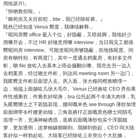
用纸尿片!』
『快啲救佢啦。』
『睇死你又夫目前犯，btw，我已经除咗裤。』
既然已经知道 Venus 嚮度，我继续解释...
『呢间房嚮 office 最入个位，好隐蔽，又唔就脚，我地好少
用嚟开会，不过 HR 好锺意用嚟 interview，当日我见工都係
嚮呢间房 interview。可能贪呢间房够隐蔽，佢地拣呢度。间
房有啲特别，有两度门，其中一度通去档案房，有好多文件
柜，啲 file 放咗入去基本上唔会攞翻出嚟。我兜去另一边入
去档案房，经过啲文件柜，到达间 meeting room 另一边门，
我匿嚮文件柜后面望入去。房入面，张大檯同櫈推晒埋一
边，地毯上面舖咗几张大毛巾。Venus 已经换咗 CEO 畀佢果
件性感亵衣，件亵衣好啱身，bra 位托起两个丰满大肉球，乳
头匿嚮喱士之下若隐若现，腰间嘅米色 see through 薄纱加埋
前面绑带令纤腰更幼细，三角底裤仔正面嘅黑色喱士同阴毛
混埋一齐，充满神秘诱惑，底裤后面嘅薄纱包实个浑圆靓
箩，更加透明，连箩柚罅都睇到。我睇到勃起，CEO 同大陆
客好似一样勃起咗。大陆客已经除咗上衣突出个大肚腩，