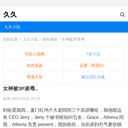
九久小说
您的位置
九久小说
春色满园
女神被3P凌辱..
书包小说网
7色小说
色色漫画
囚爱（民国H）
禁漫天堂
极品淫乱合集
女神被3P凌辱..
发布:2023-10-21 21:10
到咗星期四，厦门红鸿个大老闆同三个高层嚟咗，我地呢边
有 CEO Jerry，Jerry 个秘书唔知叫乜名，Grace，Athena 同
我，Athena 负责 present，我协助佢，当佢讲到冇气要饮啖