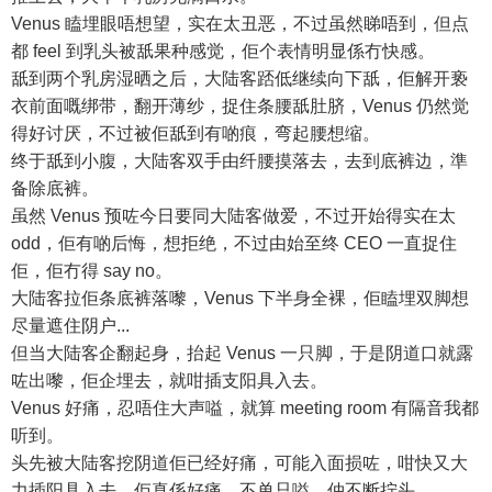
Venus 瞌埋眼唔想望，实在太丑恶，不过虽然睇唔到，但点
都 feel 到乳头被舐果种感觉，佢个表情明显係冇快感。
舐到两个乳房湿晒之后，大陆客踎低继续向下舐，佢解开亵
衣前面嘅绑带，翻开薄纱，捉住条腰舐肚脐，Venus 仍然觉
得好讨厌，不过被佢舐到有啲痕，弯起腰想缩。
终于舐到小腹，大陆客双手由纤腰摸落去，去到底裤边，準
备除底裤。
虽然 Venus 预咗今日要同大陆客做爱，不过开始得实在太
odd，佢有啲后悔，想拒绝，不过由始至终 CEO 一直捉住
佢，佢冇得 say no。
大陆客拉佢条底裤落嚟，Venus 下半身全裸，佢瞌埋双脚想
尽量遮住阴户...
但当大陆客企翻起身，抬起 Venus 一只脚，于是阴道口就露
咗出嚟，佢企埋去，就咁插支阳具入去。
Venus 好痛，忍唔住大声嗌，就算 meeting room 有隔音我都
听到。
头先被大陆客挖阴道佢已经好痛，可能入面损咗，咁快又大
力插阳具入去，佢真係好痛，不单只嗌，仲不断拧头。