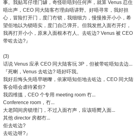
事。我贴耳仔埋门罅，奇怪听唔到任何声，就算 Venus 忍住
唔出声，CEO 同大陆客冇理由唔讲野。好唔寻常，我好担
心，冒险打开门，度门冇锁，我细细力，慢慢推开小小，希
望佢地以为锁唔实，度门自己弹开。但我发然入面冇开灯，
我再打开小小，原来入面根本冇人。去咗边? Venus 被 CEO
带咗去边?』
(3)
话说 Venus 应承 CEO 同大陆客玩 3P，但被带咗唔知去边...
『死喇，Venus 去咗边? 唔好吓我。
我好后悔头先唔早啲嚟，依家唔知佢地去咗边，CEO 同大陆
客会唔会虐待紧佢?
我四维搵，CEO 个专用 meeting room 冇...
Conference room，冇...
大老闆间房锁埋门，不过入面冇声，应该唔嚮入面...
其他 director 房都冇...
佢去咗边?
去咗边呀?』