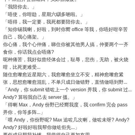
「我陪你去。」
「唔使，你咁攰，星期六瞓多啲啦。」
「唔得，我一定要，我死都要陪你去。」
「知你锡我喇，好啦，到时你嚮 office 等我，你唔好咁辛苦
自己，我心痛架。」
你心痛，我个心仲痛，睇住你被其他男人搞，仲要两个一齐
食你，你话我点会唔痛?
呢种痛苦，我好似曾经体会过，耻辱，悲伤，无助，被火烧
咁，比死更难受...
随住愈嚟愈近星期六，我愈嚟愈坐立不安，精神愈嚟愈紧
张，思想愈嚟愈混乱，不单只成日做错野，直情做唔到野...
「Andy，你 submit 错咗上一个 version 畀我，你 submit 过...
Andy? 算啦我自己去 server 搵。」
「得喇 Max，Andy 份野已经嚮我度，我 confirm 完会 pass
畀你，你等多阵...」
「喂 Andy，你份野呢? Max 追咗几次喇，做咗未呀? Andy?
Andy? 好啦好啦我帮你做咗佢先...」
要佢成日帮我补镬，我觉得自己更加冇用...