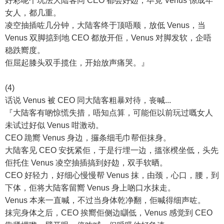
好彩呢个玩法大陆客同 CEO 都会好攰，毕竟 Venus 係成年
女人，都几重。
凌空抽插咗几分钟，大陆客终于顶唔顺，放低 Venus，当
Venus 双脚掂到地 CEO 都放开佢，Venus 对脚发软，企唔
稳跌嚮度。
佢屈起膝头双手揽住，开始放声痛哭。』
(4)
话说 Venus 被 CEO 同大陆客粗暴对待，丧喊...
『大陆客有啲惊慌失措，唔知点算，可能佢以前玩过嘅女人
未试过好似 Venus 咁激动。
CEO 跪嚮 Venus 身边，攞条细毛巾帮佢抹身。
大陆客见 CEO 安抚紧佢，于是行埋一边，搵张櫈坐低，头先
佢托住 Venus 凌空抽插搞到好攰，双手软晒。
CEO 好轻力，好细心慢慢帮 Venus 抹，由颈，心口，腰，到
下体，佢将大陆客留嚮 Venus 身上啲口水抹走。
Venus 本来一直喊，不过当身体乾净翻，佢喊得细声咗。
抹完身体之后，CEO 挨嚮佢侧边瞓低，Venus 感觉到 CEO