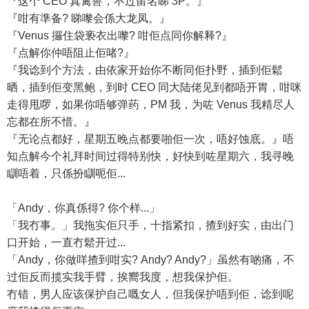
『这个 CEO 真禽兽，不过留名睇 3P。』
『咁有準备? 睇嚟会係大龙凤。』
『Venus 攞住袋亵衣出嚟? 咁佢点同你解释?』
『点解你仲唔阻止佢啫?』
『我谂到个方法，由依家开始你不断同佢扑野，插到佢鬆
晒，插到佢变黑鲍，到时 CEO 同大陆佬见到都唔开胃，咁咪
走得甩啰，如果你唔够弹药，PM 我，为咗 Venus 我精尽人
忘都在所不惜。』
『无论点都好，星期五晚点都要啪佢一次，唔好蚀底。』唔
知点解今个礼拜时间过得特别快，好快到咗星期六，我寻晚
瞓唔着，只係扮瞓呃佢...
「Andy，你真係得? 你个样...」
「我冇事。」我拖实佢只手，十指紧扣，揸到好实，由出门
口开始，一直冇鬆开过...
「Andy，你做咩揸到咁实? Andy? Andy?」虽然有啲痛，不
过佢反而揽实我手臂，挨嚮我度，想我保护佢。
冇错，男人应该保护自己嘅女人，但我保护唔到佢，谂到呢