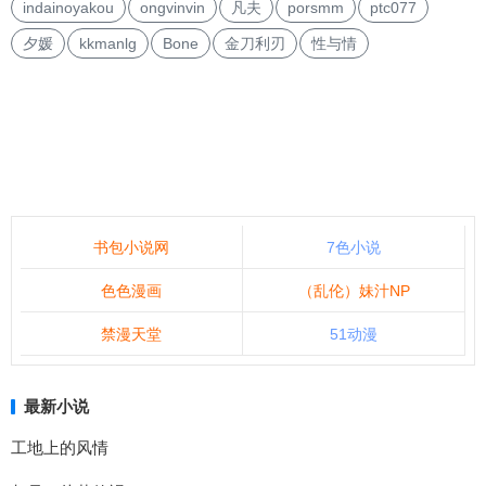
indainoyakou
ongvinvin
凡夫
porsmm
ptc077
夕媛
kkmanlg
Bone
金刀利刃
性与情
书包小说网
7色小说
色色漫画
（乱伦）妹汁NP
禁漫天堂
51动漫
最新小说
工地上的风情