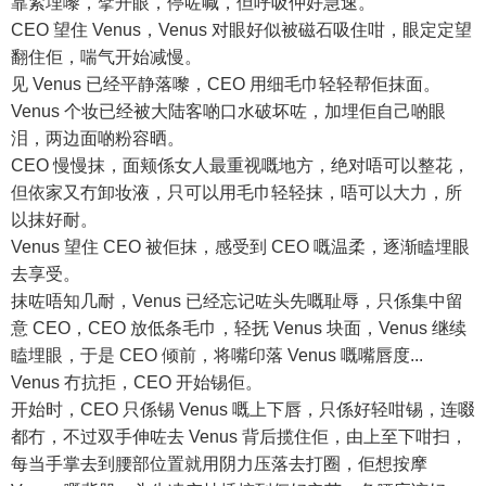
靠紧埋嚟，擘开眼，停咗喊，但呼吸仲好急速。
CEO 望住 Venus，Venus 对眼好似被磁石吸住咁，眼定定望
翻住佢，喘气开始减慢。
见 Venus 已经平静落嚟，CEO 用细毛巾轻轻帮佢抹面。
Venus 个妆已经被大陆客啲口水破坏咗，加埋佢自己啲眼
泪，两边面啲粉容晒。
CEO 慢慢抹，面颊係女人最重视嘅地方，绝对唔可以整花，
但依家又冇卸妆液，只可以用毛巾轻轻抹，唔可以大力，所
以抹好耐。
Venus 望住 CEO 被佢抹，感受到 CEO 嘅温柔，逐渐瞌埋眼
去享受。
抹咗唔知几耐，Venus 已经忘记咗头先嘅耻辱，只係集中留
意 CEO，CEO 放低条毛巾，轻抚 Venus 块面，Venus 继续
瞌埋眼，于是 CEO 倾前，将嘴印落 Venus 嘅嘴唇度...
Venus 冇抗拒，CEO 开始锡佢。
开始时，CEO 只係锡 Venus 嘅上下唇，只係好轻咁锡，连啜
都冇，不过双手伸咗去 Venus 背后揽住佢，由上至下咁扫，
每当手掌去到腰部位置就用阴力压落去打圈，佢想按摩