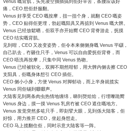
Venus 嘅背肌，头先凌空抽插搞到佢好辛苦，条腰应该好
痛，CEO 想佢舒服翻。
Venus 好享受 CEO 嘅按摩，扭一扭个身，就翻 CEO 嘅姿
势，CEO 贴得佢更埋，勃起嘅阳具又再掂到 Venus 嘅大髀。
Venus 已经放鬆晒，佢双手亦开始嚮 CEO 背脊游走，抚摸
CEO 结实嘅背肌。
见到咁，CEO 又改变姿势，佢令本来侧侧身嘅 Venus 平瞓，
自己趴去，冇砸住只手，Venus 可以自由爱抚佢背脊，而
CEO 唔洗再按摩，只集中同 Venus 热吻。
Venus 已经被软化，双脚不期然咁郁，用大髀内侧去擦 CEO
支阳具，佢嘅身体想引 CEO 插佢。
CEO 侧小小身，方便 Venus 对脚郁动，而上半身就揽实
Venus 同佢锡到啜啜声。
大陆客见到两条肉虫热情地缠绵，睇到㷫烚烚，行埋嚟跪嚮
Venus 身边，摸一摸 Venus 乳房冇被 CEO 遮住嘅地方。
Venus 发觉突然多咗只手，即刻擘大眼，见到係大陆客，佢
好惊，用力推开 CEO，坐起身想走。
CEO 马上揽翻住佢，同时示意大陆客等一阵。