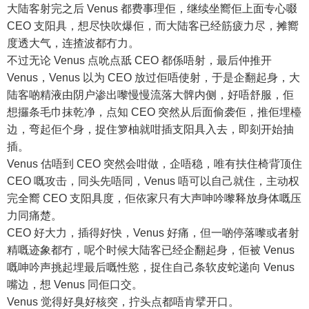
大陆客射完之后 Venus 都费事理佢，继续坐嚮佢上面专心啜
CEO 支阳具，想尽快吹爆佢，而大陆客已经筋疲力尽，摊嚮
度透大气，连揸波都冇力。
不过无论 Venus 点吮点舐 CEO 都係唔射，最后仲推开
Venus，Venus 以为 CEO 放过佢唔使射，于是企翻起身，大
陆客啲精液由阴户渗出嚟慢慢流落大髀内侧，好唔舒服，佢
想攞条毛巾抹乾净，点知 CEO 突然从后面偷袭佢，推佢埋檯
边，弯起佢个身，捉住箩柚就咁插支阳具入去，即刻开始抽
插。
Venus 估唔到 CEO 突然会咁做，企唔稳，唯有扶住椅背顶住
CEO 嘅攻击，同头先唔同，Venus 唔可以自己就住，主动权
完全嚮 CEO 支阳具度，佢依家只有大声呻吟嚟释放身体嘅压
力同痛楚。
CEO 好大力，插得好快，Venus 好痛，但一啲停落嚟或者射
精嘅迹象都冇，呢个时候大陆客已经企翻起身，佢被 Venus
嘅呻吟声挑起埋最后嘅性慾，捉住自己条软皮蛇递向 Venus
嘴边，想 Venus 同佢口交。
Venus 觉得好臭好核突，拧头点都唔肯擘开口。