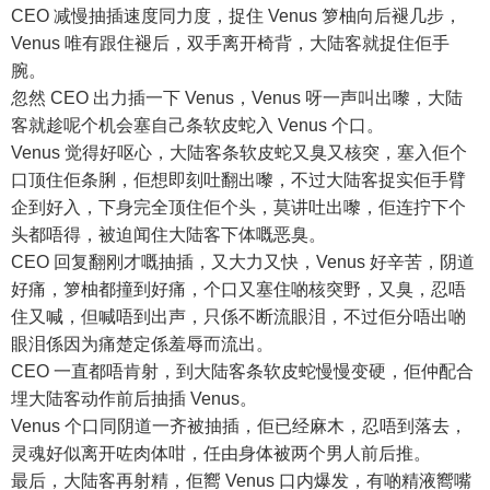
CEO 减慢抽插速度同力度，捉住 Venus 箩柚向后褪几步，
Venus 唯有跟住褪后，双手离开椅背，大陆客就捉住佢手
腕。
忽然 CEO 出力插一下 Venus，Venus 呀一声叫出嚟，大陆
客就趁呢个机会塞自己条软皮蛇入 Venus 个口。
Venus 觉得好呕心，大陆客条软皮蛇又臭又核突，塞入佢个
口顶住佢条脷，佢想即刻吐翻出嚟，不过大陆客捉实佢手臂
企到好入，下身完全顶住佢个头，莫讲吐出嚟，佢连拧下个
头都唔得，被迫闻住大陆客下体嘅恶臭。
CEO 回复翻刚才嘅抽插，又大力又快，Venus 好辛苦，阴道
好痛，箩柚都撞到好痛，个口又塞住啲核突野，又臭，忍唔
住又喊，但喊唔到出声，只係不断流眼泪，不过佢分唔出啲
眼泪係因为痛楚定係羞辱而流出。
CEO 一直都唔肯射，到大陆客条软皮蛇慢慢变硬，佢仲配合
埋大陆客动作前后抽插 Venus。
Venus 个口同阴道一齐被抽插，佢已经麻木，忍唔到落去，
灵魂好似离开咗肉体咁，任由身体被两个男人前后推。
最后，大陆客再射精，佢嚮 Venus 口内爆发，有啲精液嚮嘴