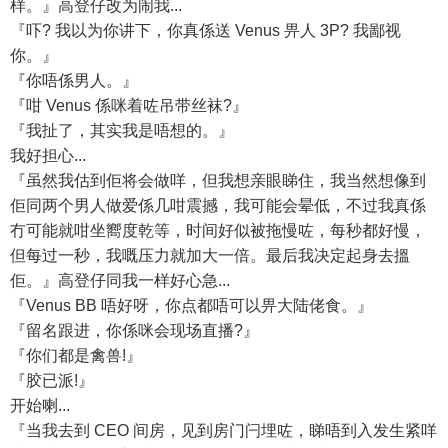
样。』高登仔改为闹我...
『吓? 我以为你讲下，你真係送 Venus 畀人 3P? 我鄙视
你。』
『你唔係男人。』
『咁 Venus 係咪着咗吊带丝袜?』
『我扯了，其实我是唔想的。』
我好担心...
『虽然我估到佢将会做咩，但我想亲眼睇住，我当然想像到
佢同两个男人做爱係几咁震撼，我可能会晕低，不过我真係
冇可能就咁坐嚮度乾等，时间好似被拖慢咗，每秒都好慢，
但每过一秒，我嘅压力就加大一倍。最后我决定起身去搵
佢。』高登仔同我一样好心急...
『Venus BB 唔好呀，你点都唔可以畀大陆佬食。』
『留名跟进，你係咪会现场直播?』
『你们都是禽兽!』
『胶已派!』
开始喇...
『当我去到 CEO 间房，见到房门闩埋咗，睇唔到入发生紧咩