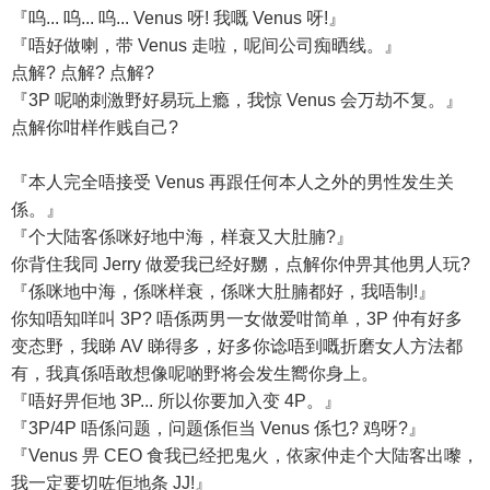
『呜... 呜... 呜... Venus 呀! 我嘅 Venus 呀!』
『唔好做喇，带 Venus 走啦，呢间公司痴晒线。』
点解? 点解? 点解?
『3P 呢啲刺激野好易玩上瘾，我惊 Venus 会万劫不复。』
点解你咁样作贱自己?
『本人完全唔接受 Venus 再跟任何本人之外的男性发生关
係。』
『个大陆客係咪好地中海，样衰又大肚腩?』
你背住我同 Jerry 做爱我已经好嬲，点解你仲畀其他男人玩?
『係咪地中海，係咪样衰，係咪大肚腩都好，我唔制!』
你知唔知咩叫 3P? 唔係两男一女做爱咁简单，3P 仲有好多
变态野，我睇 AV 睇得多，好多你谂唔到嘅折磨女人方法都
有，我真係唔敢想像呢啲野将会发生嚮你身上。
『唔好畀佢地 3P... 所以你要加入变 4P。』
『3P/4P 唔係问题，问题係佢当 Venus 係乜? 鸡呀?』
『Venus 畀 CEO 食我已经把鬼火，依家仲走个大陆客出嚟，
我一定要切咗佢地条 JJ!』