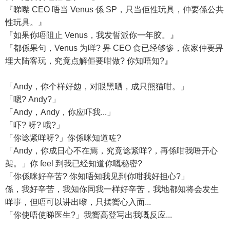
『睇嚟 CEO 唔当 Venus 係 SP，只当佢性玩具，仲要係公共
性玩具。』
『如果你唔阻止 Venus，我发誓派你一年胶。』
『都係果句，Venus 为咩? 畀 CEO 食已经够惨，依家仲要畀
埋大陆客玩，究竟点解佢要咁做? 你知唔知?』
「Andy，你个样好攰，对眼黑晒，成只熊猫咁。」
「嗯? Andy?」
「Andy，Andy，你应吓我...」
「吓? 呀? 哦?」
「你谂紧咩呀?」你係咪知道咗?
「Andy，你成日心不在焉，究竟谂紧咩?，再係咁我唔开心
架。」你 feel 到我已经知道你嘅秘密?
「你係咪好辛苦? 你知唔知我见到你咁我好担心?」
係，我好辛苦，我知你同我一样好辛苦，我地都知将会发生
咩事，但唔可以讲出嚟，只摆嚮心入面...
「你使唔使睇医生?」我嚮高登写出我嘅反应...