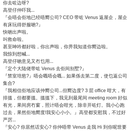
你去咗边呀?
高登仔仲吓我...
『会唔会佢地已经唔嚮公司? CEO 带咗 Venus 返屋企，屋企
有床玩得舒服啲?』
快啲出声啦。
叫救命啦。
甚至呻吟都好啦，你出声啦，你畀我知道你嚮边啦。
我惊到想喊...
高登仔啲意见又冇乜用...
『定个大陆佬带咗 Venus 去佢间别墅?』
『禁室培慾?』唔会嘅唔会嘅... 如果係去第二度，使乜返公司
集合?
『我相信佢地应该仲嚮公司...但嚮边度? 3 层 office 咁大，有
排搵，但都要搵。搵搵下，我见到最尾间 meeting room 好似
有光，果间房冇窗，照计唔会咁光，除非开咗灯。我小心跑
过去，果然佢地嚮度!我安心小小。』高登都安慰我，不过好
严厉...
『安心? 你居然话安心? 你仲唔带 Venus 走我 Hi 到你呢世要