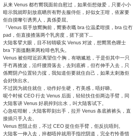
从来 Venus 都冇嚮我面前自慰过，如果佢想做爱，只要小小
暗示我就即刻放底晒所有野去服侍佢，好似女王咁，依家要
佢自摸嚟引诱男人，真係委屈。
『Venus 双手放嚮胸前，嚮亵衣嘅 bra 位温柔咁摸，bra 位冇
pad，佢直接揸落两个乳房度，搓下搓下...
大陆客擘大眼，目不转睛昅实 Venus 对波，想嚮黑色喱士
bra 下面搵翻果两粒啡色乳头。
Venus 被佢咁近距离望住个胸，有啲尴尬，于是佢其中一只
手冇再揸波，沿纤腰滑落去，去到底裤，但冇伸手入去，只
係嚮阴户位置轻力搲，我知道佢要就住自己，如果太刺激佢
会好快出水。
不过因为就住就住，动作好生硬，冇美感，唔好睇。
呢个时候 CEO 行去 Venus 后面，轻轻扶住佢两边手臂，同
大陆客讲 Venus 好易捽到出水，叫大陆客试下。
心急咗咁耐，大陆客即刻出手，拉开 Venus 条底裤裤头，直
接插只手入去。
Venus 想阻止佢，不过 CEO 捉住佢手臂，佢反抗唔到。
大陆客一伸入去，捽都唔捽就用手指挖阴道，完全冇怜香惜