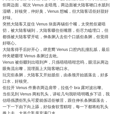
佢两边面，呢次 Venus 走唔甩，两边面被大陆客啲口水舐到
湿晒，好核突，仲好臭，Venus 想喊，但大陆客话佢好甜好
好味。
突然大陆客又捉住 Venus 块面再锡佢个嘴，太突然佢避唔
切，被大陆客锡到，大陆客啜住佢嘴唇，佢尽力瞌埋口，但
都係被大陆客擘开咗，伸条脷入去佢个口舐佢条脷，佢觉得
好呕心。
大陆客得手后好开心，肆意嚮 Venus 口腔内乱撞乱舐，最后
仲夹硬啜埋 Venus 条脷过去吮。
Venus 被佢啜到出唔到声，只係唔唔唔咁悲呜，眼泪从两边
眼角流出嚟，混埋面上大陆客啲口水。
玩完佢条脷，大陆客又开始舐佢，由条颈开始舐落去，好多
口水，好核突。
佢拉开 Venus 件亵衣两边肩带，拉低个 bra 露对波出嚟。
当佢见到 Venus 两粒乳头，讲咗几句我听唔明嘅乡下话，我
估唔係讚佢乳头可爱就係话佢够淫，跟住伸长条脷舐落去，
一下一下由下向上舔，好似食软雪糕咁，每一下都将粒乳头
推上去，大半个乳房充满口水。