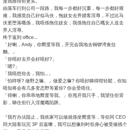
度我揸得佢更实。
由落车行到公司一段路，我每一步都好沉重，每一步都好艰
难，我感觉自己好似马伕，拖妓女去畀嫖客淫辱，不过比马
伕更堕落嘅係，我唔係拖住妓女，我係拖住自己嘅女人送去
畀人淫辱。
终于返到 office...
「好喇，Andy，你嚮度等我，开完会我地去铜锣湾食拉
麵。」
「你唔好去开会好唔好?」
「嗯?」
「我唔想你去，我怕...」
「怕咩呀? 做野之嘛。」做爱之嘛? 你唔好睇得咁轻鬆，你知
唔知将会有几多变态野等紧你? 你会受唔住。
「得喇，你乖乖地嚮度等我。」佢甩开我只手，我望住佢背
影，睇住佢行入淫魔嘅陷阱。
『我冇办法阻止，我依家可以做就係坐嚮度等，等佢同 CEO
同大陆客玩完 3P 后返嚟，我可以想像到时佢身心被受催残个