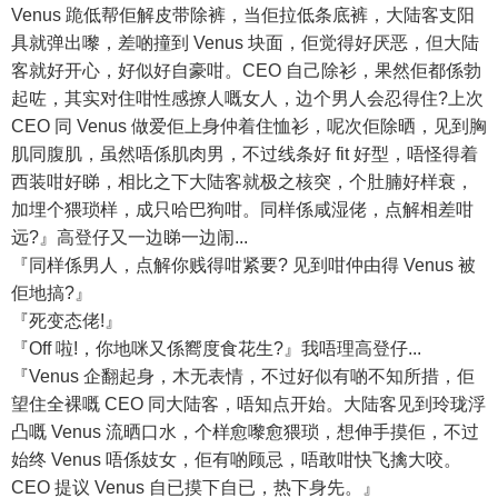
Venus 跪低帮佢解皮带除裤，当佢拉低条底裤，大陆客支阳
具就弹出嚟，差啲撞到 Venus 块面，佢觉得好厌恶，但大陆
客就好开心，好似好自豪咁。CEO 自己除衫，果然佢都係勃
起咗，其实对住咁性感撩人嘅女人，边个男人会忍得住?上次
CEO 同 Venus 做爱佢上身仲着住恤衫，呢次佢除晒，见到胸
肌同腹肌，虽然唔係肌肉男，不过线条好 fit 好型，唔怪得着
西装咁好睇，相比之下大陆客就极之核突，个肚腩好样衰，
加埋个猥琐样，成只哈巴狗咁。同样係咸湿佬，点解相差咁
远?』高登仔又一边睇一边闹...
『同样係男人，点解你贱得咁紧要? 见到咁仲由得 Venus 被
佢地搞?』
『死变态佬!』
『Off 啦!，你地咪又係嚮度食花生?』我唔理高登仔...
『Venus 企翻起身，木无表情，不过好似有啲不知所措，佢
望住全裸嘅 CEO 同大陆客，唔知点开始。大陆客见到玲珑浮
凸嘅 Venus 流晒口水，个样愈嚟愈猥琐，想伸手摸佢，不过
始终 Venus 唔係妓女，佢有啲顾忌，唔敢咁快飞擒大咬。
CEO 提议 Venus 自已摸下自已，热下身先。』