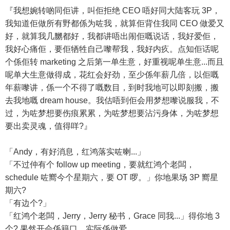
『我想婉转啲同佢讲，叫佢拒绝 CEO 唔好同大陆客玩 3P，
我知道佢做所有野都係为咗我，就算佢背住我同 CEO 做爱又
好，就算我几嬲都好，我都讲唔出闹佢嘅说话，我好爱佢，
我好心痛佢，要佢牺牲自己嚟帮我，我好内疚。点知佢话呢
个係佢转 marketing 之后第一单生意，好重视呢单生意...而且
呢单大生意做得成，花红会好劲，至少係年薪几倍，以佢嘅
年薪嚟讲，係一个不得了嘅数目，到时我地可以即刻搬，搬
去我地嘅 dream house。我估唔到佢会用梦想嚟说服我，不
过，为咗梦想要伤痕累累，为咗梦想要沾污身体，为咗梦想
要出卖灵魂，值得咩?』
「Andy，有好消息，红鸿落实咗喇...」
「不过仲有个 follow up meeting，要就红鸿个老闆，
schedule 咗嚮今个星期六，要 OT 啰。」你地果场 3P 嚮星
期六?
「有边个?」
「红鸿个老闆，Jerry，Jerry 秘书，Grace 同我...」得你地 3
个? 果然开会係籍口，实际係做爱。