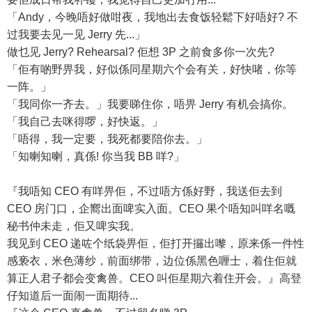
「Andy，今晚唔好做咁夜，我地出去食饭轻鬆下好唔好? 不
过我要去见一见 Jerry 先...」
做乜见 Jerry? Rehearsal? 佢想 3P 之前食多你一次先?
「佢有啲野畀我，好似係同星期六个会有关，好快啫，你等
一阵。」
「我同你一齐去。」我要睇住你，唔畀 Jerry 有机会搞你。
「我自己去咪得啰，好快返。」
「唔得，我一定要，我死都要陪你去。」
「知喇知喇，真係! 你当我 BB 咩?」
『我唔知 CEO 有咩畀佢，不过唔方係好野，我送佢去到
CEO 房门口，企嚮出面啤实入面。CEO 果个唔知叫咩名嘅
秘书仲未走，佢又啤实我。
我见到 CEO 递咗个纸袋畀佢，佢打开攞出嚟，原来係一件性
感亵衣，米色薄纱，前面绑带，边位係黑色喱士，着住佢就
算正人君子都会变禽兽。CEO 叫佢星期六着住开会。』高登
仔知道后一面闹一面期待...