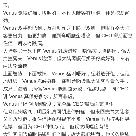
玉。
Venus 觉得好痛，嗌唔好，不过大陆客冇理佢，仲愈挖愈起
劲。
Venus 双手郁唔到，反射动作之下瞌埋双脚，但咁样令大陆
客更出力，佢更加痛，痛到弯晒腰企唔稳，但 CEO 嚮后面捉
住佢，所以冇跌底。
大陆客另一只手向 Venus 乳房进攻，唔係搓，唔係摸，係大
力揸落去，Venus 嗌痛，但大陆客讚佢奶子好柔好弹，左右
两边轮流揸。
上面被揸，下面被挖，Venus 猛叫唔好，猛嗌放开佢，但佢
地继续，Venus 忍咗好耐，痛到差啲虚脱大陆客先肯放手，
成只手湿晒，满係 Venus 嘅阴道分泌，佢舔几舔，同 CEO
讲 Venus 真係好多水，所言非虚。
Venus 已经企唔到嚮度，完全靠 CEO 嚮后面支撑住。
佢耷低头喘气，明显乳房同阴道仲好痛，但未回完气大陆客
又唔放过佢，捉住佢块面想锡佢个嘴，Venus 出力拧头唔畀
佢锡，但因为 CEO 仲捉实佢，佢反抗嘅幅度有限。
大陆客见唔係咁易锡到佢个嘴，改为舐佢块面，伸长条脷舔