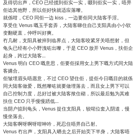
及得切出声，CEO 已经揽到佢实一实，啜到佢实一实，唔畀
佢谂其他野，所以佢好快就适应落嚟。
就係咁，CEO 同佢一边 kiss，一边要佢同大陆客手淫。
享受住 Venus 嘅玉手套弄，大陆客睇住自己支阳具由小小软
变翻硬直，仲呼叫好爽。
冇几耐，支阳具被捽到临界点，大陆客咬紧牙关唔想射，但
龟头已经有小小野洩咗出嚟，于是 CEO 放开 Venus，扶佢企
起身，跨过大陆客...
Venus 明白 CEO 嘅意思，佢要佢採用女上男下嘅方式同大陆
客媾合。
佢皱埋眉头唔愿意，不过 CEO 望住佢，提佢今日嘅目的就係
同大陆客做爱，既然嚟咗就要做埋落去，而且女上男下可以
自己控制力度，总好过被大陆客揿住砌，所以最后勉为其难
扶住 CEO 只手慢慢踎低...
当阴户掂到龟头，Venus 捉住支阳具，较啱位套入阴道，慢
慢坐落去。
大陆客啊呀啊呀咁呻吟，死忍住唔畀自己射。
Venus 冇出声，支阳具入晒去之后开始奀下半身，大陆客唔