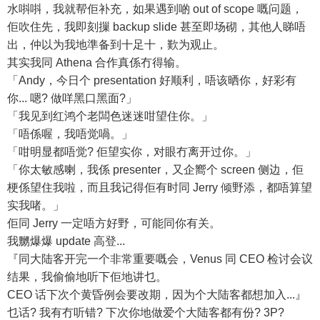
水唞唞，我就帮佢补充，如果遇到啲 out of scope 嘅问题，
佢吹住先，我即刻摷 backup slide 甚至即场砌，其他人睇唔
出，仲以为我地準备到十足十，歎为观止。
其实我同 Athena 合作真係冇得输。
「Andy，今日个 presentation 好顺利，唔该晒你，好彩有
你... 嗯? 做咩黑口黑面?」
「我见到红鸿个老闆色迷迷咁望住你。」
「唔係喔，我唔觉喎。」
「咁明显都唔觉? 佢望实你，对眼冇离开过你。」
「你太敏感喇，我係 presenter，又企嚮个 screen 侧边，佢
梗係望住我啦，而且我记得佢有时同 Jerry 倾野添，都唔算望
实我啫。」
佢同 Jerry 一定唔方好野，可能同你有关。
我嬲爆爆 update 高登...
『同大陆客开完一个非常重要嘅会，Venus 同 CEO 检讨会议
结果，我偷偷地听下佢地讲乜。
CEO 话下次个黄昏例会要改期，因为个大陆客都想加入...』
乜话? 我有冇听错? 下次你地做爱个大陆客都有份? 3P?