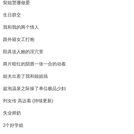
契姐慧珊做爱
生日群交
我和我的两个情人
跟外籍女工打炮
阳具送入她的淫穴里
两片暗红的阴唇一张一合的动着
姐夫出差了我和姐姐搞
趁泡温泉之际操了单位极品少妇
列女传 高达着 (持续更新)
失业师奶
2个好学姐