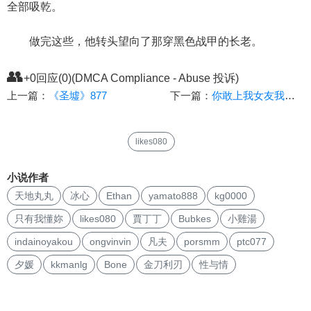
全部吸乾。
做完这些，他转头望向了那穿黑色战甲的长老。
👥
+0回应(0)(DMCA Compliance - Abuse 投诉)
上一篇：
《圣墟》877
下一篇：
你敢上我女友我就敢干你全家
likes080
小说作者
天地丸丸
冰心
Ethan
yamato888
kg0000
只有我懂妳
likes080
賈丁丁
Bubkes
小雞湯
indainoyakou
ongvinvin
凡夫
porsmm
ptc077
夕媛
kkmanlg
Bone
金刀利刃
性与情