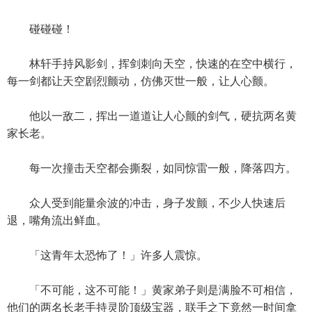
碰碰碰！
林轩手持风影剑，挥剑刺向天空，快速的在空中横行，
每一剑都让天空剧烈颤动，仿佛灭世一般，让人心颤。
他以一敌二，挥出一道道让人心颤的剑气，硬抗两名黄
家长老。
每一次撞击天空都会撕裂，如同惊雷一般，降落四方。
众人受到能量余波的冲击，身子发颤，不少人快速后
退，嘴角流出鲜血。
「这青年太恐怖了！」许多人震惊。
「不可能，这不可能！」黄家弟子则是满脸不可相信，
他们的两名长老手持灵阶顶级宝器，联手之下竟然一时间拿