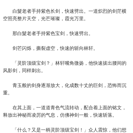
白髮老者手持紫色长剑，快速劈出。一道炽烈的剑茫横
空照亮整片天空，光芒璀璨，霞光万里。
那白髮老者手持紫色宝剑，快速劈出。
剑芒闪烁，撕裂虚空，快速的斩向林轩。
「灵阶顶级宝剑？」林轩嘴角微扬，他快速拔出腰间的
风影剑，同样刺出。
青玉般的剑身逐渐放大，化成数十丈的巨剑，恐怖而沉
重。
在其上面，一道道青色气流转动，配合着上面的铭文，
释放出神秘而凌厉的气息，仿佛神剑一般，快速斩落。
「什么？又是一柄灵阶顶级宝剑！」众人震惊，他们想