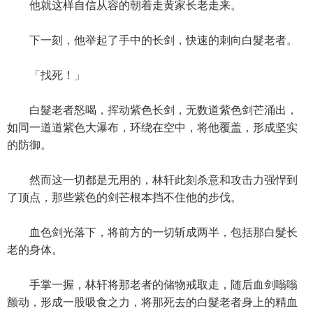
他就这样自信从容的朝着走黄家长老走来。
下一刻，他举起了手中的长剑，快速的刺向白髮老者。
「找死！」
白髮老者怒喝，挥动紫色长剑，无数道紫色剑芒涌出，
如同一道道紫色大瀑布，环绕在空中，将他覆盖，形成坚实
的防御。
然而这一切都是无用的，林轩此刻杀意和攻击力强悍到
了顶点，那些紫色的剑芒根本挡不住他的步伐。
血色剑光落下，将前方的一切斩成两半，包括那白髮长
老的身体。
手掌一握，林轩将那老者的储物戒取走，随后血剑嗡嗡
颤动，形成一股吸食之力，将那死去的白髮老者身上的精血