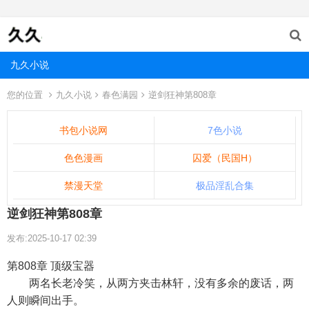
九久小说
您的位置
九久小说
春色满园
逆剑狂神第808章
书包小说网
7色小说
色色漫画
囚爱（民国H）
禁漫天堂
极品淫乱合集
逆剑狂神第808章
发布:2025-10-17 02:39
第808章 顶级宝器
两名长老冷笑，从两方夹击林轩，没有多余的废话，两
人则瞬间出手。