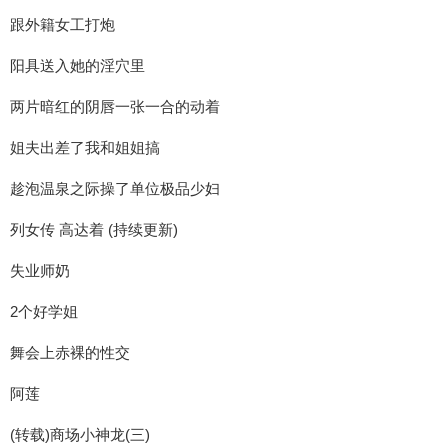
跟外籍女工打炮
阳具送入她的淫穴里
两片暗红的阴唇一张一合的动着
姐夫出差了我和姐姐搞
趁泡温泉之际操了单位极品少妇
列女传 高达着 (持续更新)
失业师奶
2个好学姐
舞会上赤裸的性交
阿莲
(转载)商场小神龙(三)