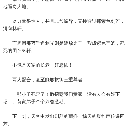
地砸向大地。
这力量很惊人，并且非常诡异，直接透过那紫色剑芒，
涌向林轩。
而周围那万千道剑光则是绽放光芒，形成紫色牢笼，死
死的困在林轩。
不愧是黄家的长老，好恐怖！
两人配合，甚至能够抗衡三重尊者。
「那小子死定了！敢招惹我们黄家，没有人会有好下
场！」黄家弟子个个兴奋激动。
下一刻，天空中发出剧烈的颤抖，惊天的爆炸声传遍四
方。