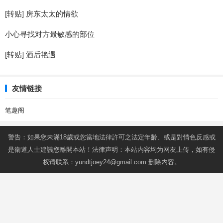
[转贴] 房东太太的情欲
小心寻找对方最敏感的部位
[转贴] 酒后艳遇
友情链接
笔趣阁
警告：如果您未滿18歲或您當地法律許可之法定年齡、或是對情色反感或
是衛道人士建議您離開本站！法律声明：本站内容均为网友上传，如有侵
权请联系：
yundtjoey24@gmail.com
删除内容。