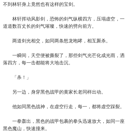
不到林轩身上竟然也有这样的宝剑。
林轩挥动风影剑，恐怖的剑气纵横四方，压塌虚空，一
道道数百丈长的剑气璀璨，快速的劈向前方。
两道剑光相交，如同两条怒龙咆哮，相互厮杀。
一瞬间，天空便被撕裂了，那些剑气光芒化成光雨，洒
落四方，每一击都能将大地击沉。
「杀！」
另一边，身穿黑色战甲的黄家长老同样出动。
他如同黑色战神，在虚空行走，每一，都将虚空踩裂。
一拳轰出，黑色的战甲包裹的拳头迅速放大，如同一座
黑色魔山，快速撞来。