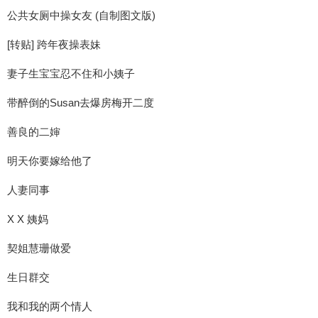
公共女厕中操女友 (自制图文版)
[转贴] 跨年夜操表妹
妻子生宝宝忍不住和小姨子
带醉倒的Susan去爆房梅开二度
善良的二婶
明天你要嫁给他了
人妻同事
X X 姨妈
契姐慧珊做爱
生日群交
我和我的两个情人