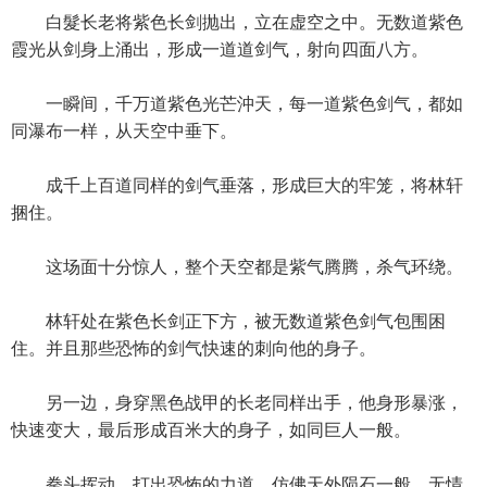
白髮长老将紫色长剑抛出，立在虚空之中。无数道紫色
霞光从剑身上涌出，形成一道道剑气，射向四面八方。
一瞬间，千万道紫色光芒沖天，每一道紫色剑气，都如
同瀑布一样，从天空中垂下。
成千上百道同样的剑气垂落，形成巨大的牢笼，将林轩
捆住。
这场面十分惊人，整个天空都是紫气腾腾，杀气环绕。
林轩处在紫色长剑正下方，被无数道紫色剑气包围困
住。并且那些恐怖的剑气快速的刺向他的身子。
另一边，身穿黑色战甲的长老同样出手，他身形暴涨，
快速变大，最后形成百米大的身子，如同巨人一般。
拳头挥动，打出恐怖的力道，仿佛天外陨石一般，无情